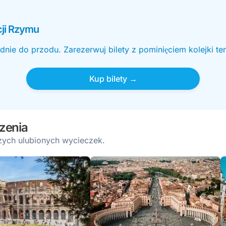
cji Rzymu
dnie do przodu. Zarezerwuj bilety z pominięciem kolejki ter
Kup bilety →
zenia
szych ulubionych wycieczek.