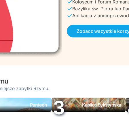
Koloseum i Forum Roma
Bazylika św. Piotra lub P
Aplikacja z audioprzewo
Zobacz wszystkie korz
ymu
niejsze zabytki Rzymu.
Panteon
Kaplica Sykstyńska