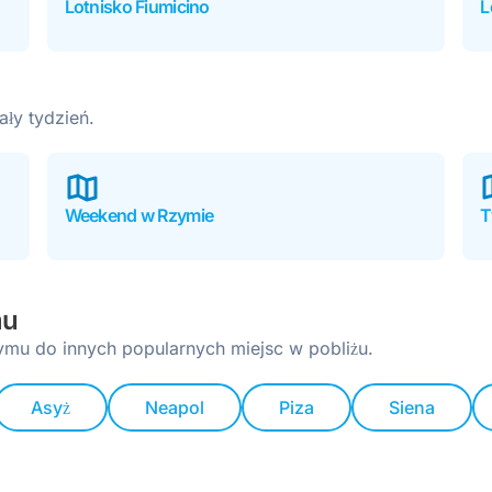
Lotnisko Fiumicino
L
ały tydzień.
Weekend w Rzymie
T
mu
ymu do innych popularnych miejsc w pobliżu.
Asyż
Neapol
Piza
Siena