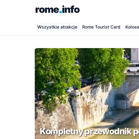
Przejdź
do
treści
Wszystkie atrakcje
Rome Tourist Card
Kolos
Kompletny przewodnik p