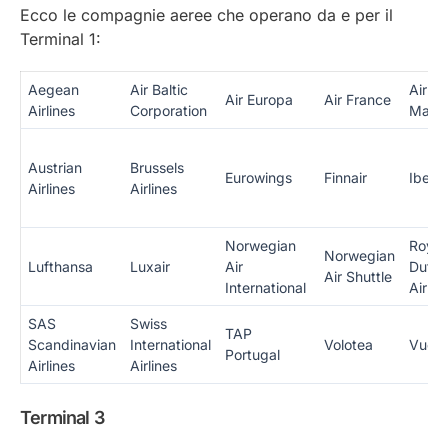
Ecco le compagnie aeree che operano da e per il
Terminal 1:
Aegean
Air Baltic
Air
Air Europa
Air France
Airlines
Corporation
Malta
Austrian
Brussels
Eurowings
Finnair
Iberia
Airlines
Airlines
Norwegian
Royal
Norwegian
Lufthansa
Luxair
Air
Dutch
Air Shuttle
International
Airlin
SAS
Swiss
TAP
Scandinavian
International
Volotea
Vueli
Portugal
Airlines
Airlines
Terminal 3