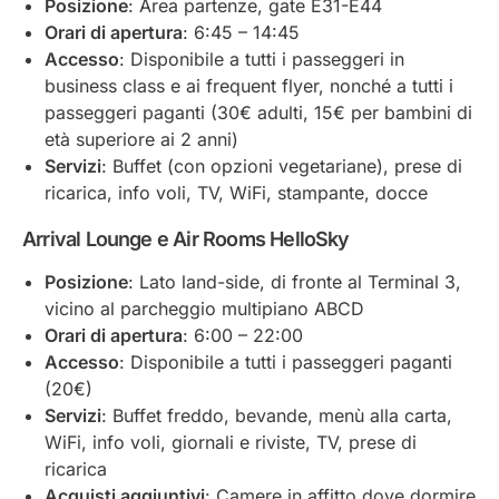
Posizione
: Area partenze, gate E31-E44
Orari di apertura
: 6:45 – 14:45
Accesso
: Disponibile a tutti i passeggeri in
business class e ai frequent flyer, nonché a tutti i
passeggeri paganti (30€ adulti, 15€ per bambini di
età superiore ai 2 anni)
Servizi
: Buffet (con opzioni vegetariane), prese di
ricarica, info voli, TV, WiFi, stampante, docce
Arrival Lounge e Air Rooms HelloSky
Posizione
: Lato land-side, di fronte al Terminal 3,
vicino al parcheggio multipiano ABCD
Orari di apertura
: 6:00 – 22:00
Accesso
: Disponibile a tutti i passeggeri paganti
(20€)
Servizi
: Buffet freddo, bevande, menù alla carta,
WiFi, info voli, giornali e riviste, TV, prese di
ricarica
Acquisti aggiuntivi
: Camere in affitto dove dormire