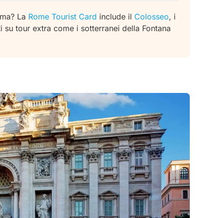
oma?
La
Rome Tourist Card
include il
Colosseo
, i
 su tour extra come i sotterranei della Fontana