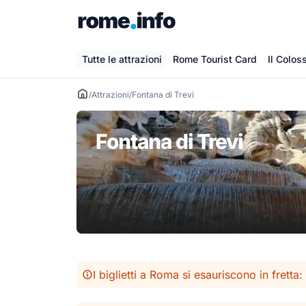
Vai
al
contenuto
Tutte le attrazioni
Rome Tourist Card
Il Colos
/
Attrazioni
/
Fontana di Trevi
Fontana di Trevi
I biglietti a Roma si esauriscono in fretta: