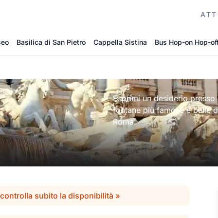
ATT
seo
Basilica di San Pietro
Cappella Sistina
Bus Hop-on Hop-of
Esprimi un desiderio presso l
fontane più famose e belle 
Roma.
controlla subito la disponibilità »