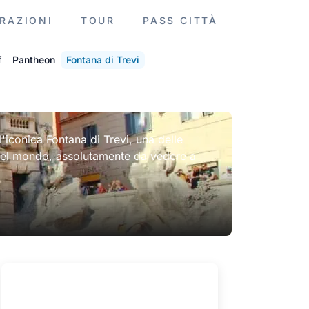
RAZIONI
TOUR
PASS CITTÀ
f
Pantheon
Fontana di Trevi
'iconica Fontana di Trevi, una delle
del mondo, assolutamente da vedere a