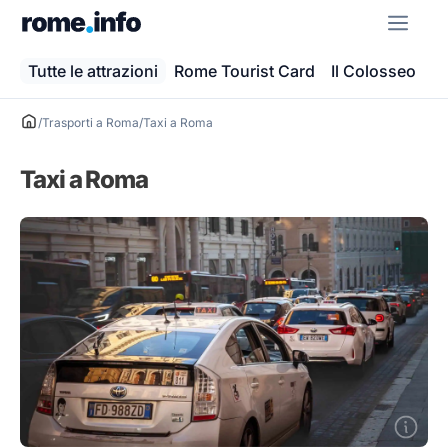
Vai
ME
al
contenuto
Tutte le attrazioni
Rome Tourist Card
Il Colosseo
Ba
/
Trasporti a Roma
/
Taxi a Roma
Taxi a Roma