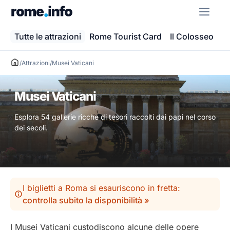
Vai
ME
al
contenuto
Tutte le attrazioni
Rome Tourist Card
Il Colosseo
Ba
/
Attrazioni
/
Musei Vaticani
Musei Vaticani
Esplora 54 gallerie ricche di tesori raccolti dai papi nel corso
dei secoli.
I biglietti a Roma si esauriscono in fretta:
controlla subito la disponibilità »
I Musei Vaticani custodiscono alcune delle opere