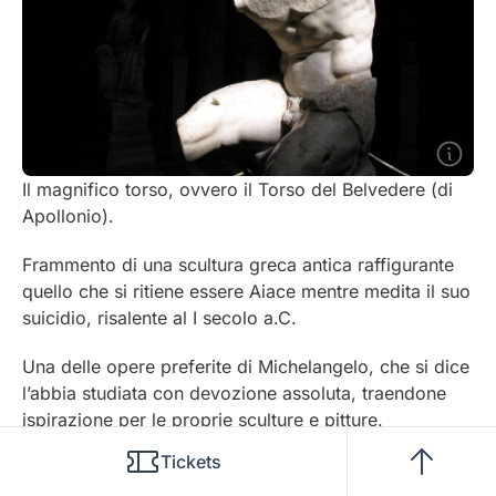
Il magnifico torso, ovvero il Torso del Belvedere (di
Apollonio).
Frammento di una scultura greca antica raffigurante
quello che si ritiene essere Aiace mentre medita il suo
suicidio, risalente al I secolo a.C.
Una delle opere preferite di Michelangelo, che si dice
l’abbia studiata con devozione assoluta, traendone
ispirazione per le proprie sculture e pitture.
Tickets
Per gli appassionati di Rodin: era consuetudine
pagare gli scultori per aggiungere le membra