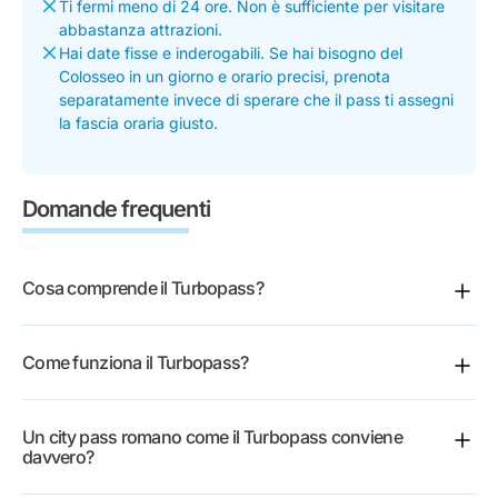
Ti fermi meno di 24 ore. Non è sufficiente per visitare
abbastanza attrazioni.
Hai date fisse e inderogabili. Se hai bisogno del
Colosseo in un giorno e orario precisi, prenota
separatamente invece di sperare che il pass ti assegni
la fascia oraria giusto.
Domande frequenti
Cosa comprende il Turbopass?
Il pass base dà accesso a oltre 20 attrazioni ed
Come funziona il Turbopass?
esperienze, un tour in bus hop-on hop-off di 48 ore,
una visita guidata a piedi, un tour guidato in bicicletta
Acquisti il pass per la durata desiderata, poi lo usi per
e i trasporti pubblici illimitati su metro, autobus e tram
Un city pass romano come il Turbopass conviene
accedere alle attrazioni incluse nel periodo di validità.
di Roma. Il Colosseo e i Musei Vaticani sono opzioni
davvero?
È tutto digitale: il pass e i dettagli di prenotazione
aggiuntive selezionabili al momento della
arrivano via e-mail da mostrare sul telefono.